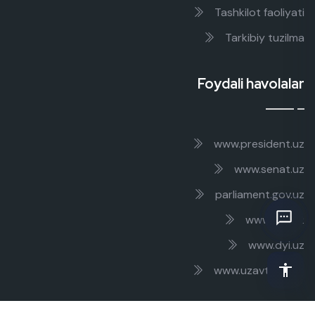
Tashkilot faoliyati
Tarkibiy tuzilma
Foydali havolalar
www.president.uz
www.senat.uz
parliament.gov.uz
www.gov.uz
www.dyi.uz
www.uzavtoyul.uz