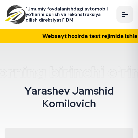
"Umumiy foydalanishdagi avtomobil
yo'llarini qurish va rekonstruksiya
qilish direksiyasi" DM
Websayt hozirda test rejimida ishlay
Direksiya AI yordamchi
Online — savollaringizga javob beraman
orning birinchi o'ri
Assalomu alaykum! Men
Direksiya
rasmiy
AI yordamchisiman.
Avtomobil yo'llarini
qurish, rekonstruksiya qilish, tenderlar,
rahbariyat va tashkilot haqida
Y
a
r
a
s
h
e
v
J
a
m
s
h
i
d
savollaringizga javob bera olaman.
K
o
m
i
l
o
v
i
c
h